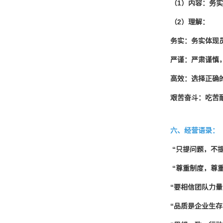
（
1）内容：务
（
2）理解：
务实：务实体现
严谨：严肃谨慎
高效：选择正确
艰苦奋斗：吃苦
六、经营语录：
“只提问题，不
“尊重制度，尊
“要相信团队力
“品质是企业生